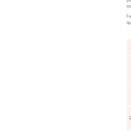
pe
es
Fe
qu
G