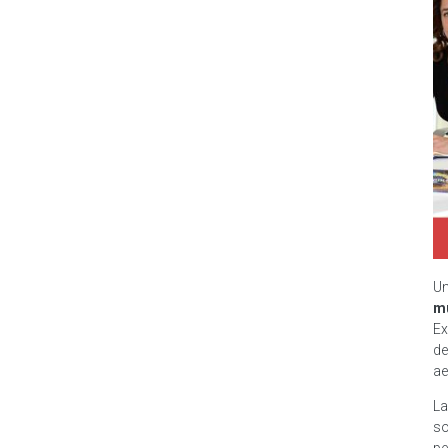
Un
m
Ex
d
ae
La
so