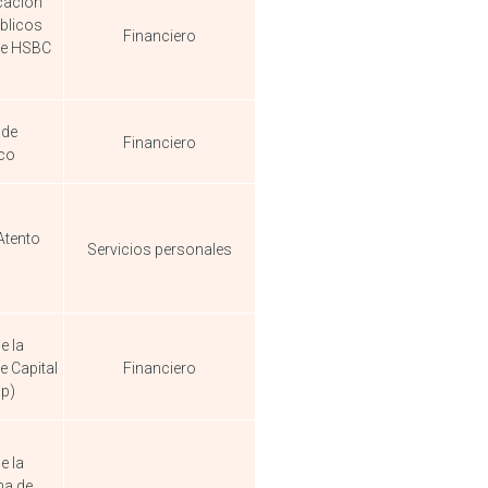
cación
blicos
Financiero
de HSBC
 de
Financiero
co
Atento
Servicios personales
e la
 Capital
Financiero
p)
e la
na de