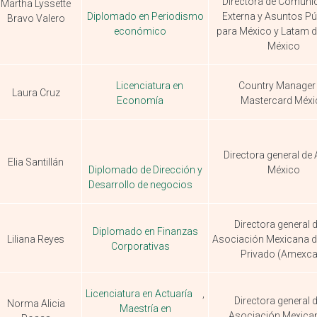
Directora de Comuni
Martha Lyssette
Diplomado en Periodismo
Externa y Asuntos Pú
Bravo Valero
económico
para México y Latam 
México
Licenciatura en
Country Manager
Laura Cruz
Economía
Mastercard Méxi
Directora general de 
Elia Santillán
Diplomado de Dirección y
México
Desarrollo de negocios
Directora general d
Diplomado en Finanzas
Liliana Reyes
Asociación Mexicana de
Corporativas
Privado (Amexca
Licenciatura en Actuaría
,
Directora general d
Norma Alicia
Maestría en
Asociación Mexica