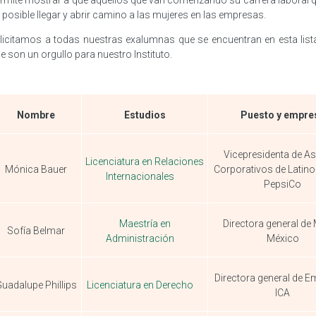
rmite mostrar a que aquellos que van comenzando su carrera laboral 
 posible llegar y abrir camino a las mujeres en las empresas.
licitamos a todas nuestras exalumnas que se encuentran en esta list
e son un orgullo para nuestro Instituto.
Nombre
Estudios
Puesto y empre
Vicepresidenta de A
Licenciatura en Relaciones
Mónica Bauer
Corporativos de Latin
Internacionales
PepsiCo
Maestría en
Directora general de 
Sofía Belmar
Administración
México
Directora general de 
uadalupe Phillips
Licenciatura en Derecho
ICA