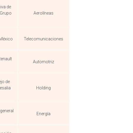
iva de
Grupo
Aerolíneas
 México
Telecomunicaciones
Renault
Automotriz
ejo de
esalia
Holding
 general
Energía