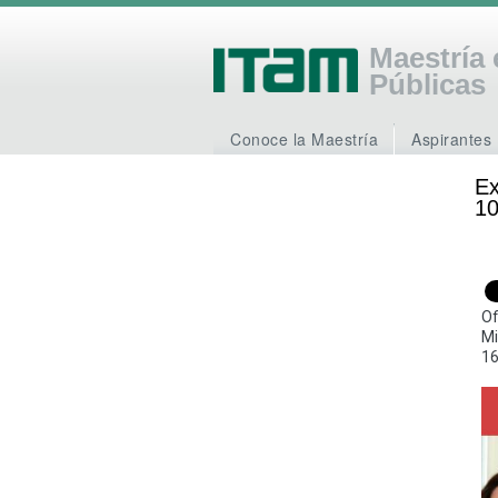
Maestría 
Públicas
Conoce la Maestría
Aspirantes
Ex
10
Of
Mi
16