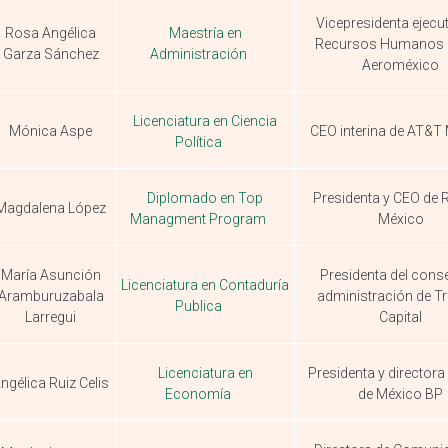
Vicepresidenta ejecut
Rosa Angélica
Maestría en
Recursos Humanos 
Garza Sánchez
Administración
Aeroméxico
Licenciatura en Ciencia
Mónica Aspe
CEO interina de AT&T
Política
Diplomado en Top
Presidenta y CEO de 
Magdalena López
Managment Program
México
María Asunción
Presidenta del cons
Licenciatura en Contaduría
Aramburuzabala
administración de Tr
Publica
Larregui
Capital
Licenciatura en
Presidenta y directora
ngélica Ruiz Celis
Economía
de México BP